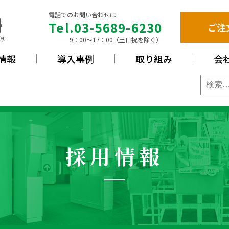
電話でのお問い合わせは
Tel.03-5689-6230
ご注
9：00〜17：00（土日祝を除く）
情報
導入事例
取り組み
会
品紹介
検
索:
採用情報